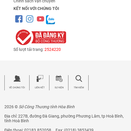
Chính sách vận chuyển
KẾT NỐI VỚI CHÚNG TÔI
Số lượt tải trang:
2524220
VỀ CHÚNG TÔI
LIÊN KẾT
SỰ KIỆN
TÌM KIẾM
2026 ©
Sở Công Thương tỉnh Hòa Bình
Địa chỉ: 227B, đường Đà Giang, phường Phương Lâm, tp Hoà Bình,
tỉnh Hoà Bình
Điện thoại: 02183.852058 Fax: (0218) 3853439