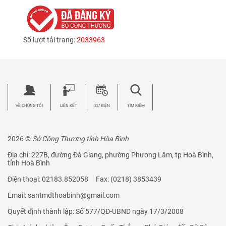
Số lượt tải trang:
2033963
VỀ CHÚNG TÔI
LIÊN KẾT
SỰ KIỆN
TÌM KIẾM
2026 ©
Sở Công Thương tỉnh Hòa Bình
Địa chỉ: 227B, đường Đà Giang, phường Phương Lâm, tp Hoà Bình,
tỉnh Hoà Bình
Điện thoại: 02183.852058 Fax: (0218) 3853439
Email: santmdthoabinh@gmail.com
Quyết định thành lập: Số 577/QĐ-UBND ngày 17/3/2008