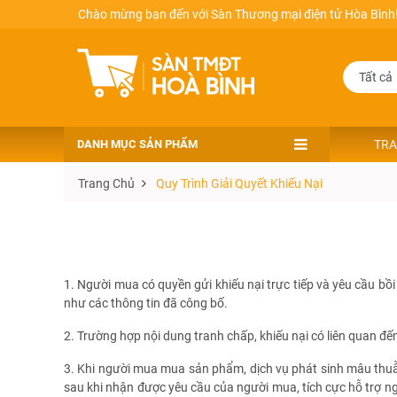
Chào mừng bạn đến với Sàn Thương mại điện tử Hòa Bình
DANH MỤC SẢN PHẨM
TRA
Trang Chủ
Quy Trình Giải Quyết Khiếu Nại
1. Người mua có quyền gửi khiếu nại trực tiếp và yêu cầu b
như các thông tin đã công bố.
2. Trường hợp nội dung tranh chấp, khiếu nại có liên quan đế
3. Khi người mua mua sản phẩm, dịch vụ phát sinh mâu thuẫn
sau khi nhận được yêu cầu của người mua, tích cực hỗ trợ n