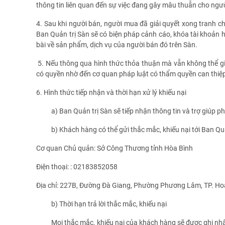
thông tin liên quan đến sự việc đang gây mâu thuẫn cho ngư
4. Sau khi người bán, người mua đã giải quyết xong tranh c
Ban Quản trị Sàn sẽ có biện pháp cảnh cáo, khóa tài khoản
bài về sản phẩm, dịch vụ của người bán đó trên Sàn.
5. Nếu thông qua hình thức thỏa thuận mà vẫn không thể gi
có quyền nhờ đến cơ quan pháp luật có thẩm quyền can thiệ
6. Hình thức tiếp nhận và thời hạn xử lý khiếu nại
a) Ban Quản trị Sàn sẽ tiếp nhận thông tin và trợ giúp phù 
b) Khách hàng có thể gửi thắc mắc, khiếu nại tới Ban Quản
Cơ quan Chủ quản: Sở Công Thương tỉnh Hòa Bình
Điện thoại: : 02183852058
Địa chỉ: 227B, Đường Đà Giang, Phường Phương Lâm, TP. Hoà
b) Thời hạn trả lời thắc mắc, khiếu nại
Mọi thắc mắc, khiếu nại của khách hàng sẽ được ghi nhận, v