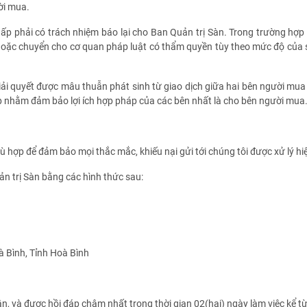
ời mua.
hấp phải có trách nhiệm báo lại cho Ban Quản trị Sàn. Trong trường hợp 
 hoặc chuyển cho cơ quan pháp luật có thẩm quyền tùy theo mức độ của s
ải quyết được mâu thuẫn phát sinh từ giao dịch giữa hai bên người mua 
p nhằm đảm bảo lợi ích hợp pháp của các bên nhất là cho bên người mua
hợp để đảm bảo mọi thắc mắc, khiếu nại gửi tới chúng tôi được xử lý hi
 trị Sàn bằng các hình thức sau:
 Bình, Tỉnh Hoà Bình
à được hồi đáp chậm nhất trong thời gian 02(hai) ngày làm việc kể từ 