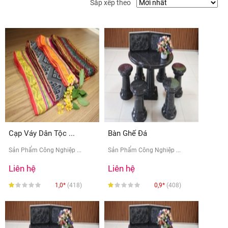
Sắp xếp theo
Cạp Váy Dân Tộc ...
Bàn Ghế Đá
Sản Phẩm Công Nghiệp ...
Sản Phẩm Công Nghiệp ...
Liên hệ
Liên hệ
1,0*
(418)
0,9*
(408)