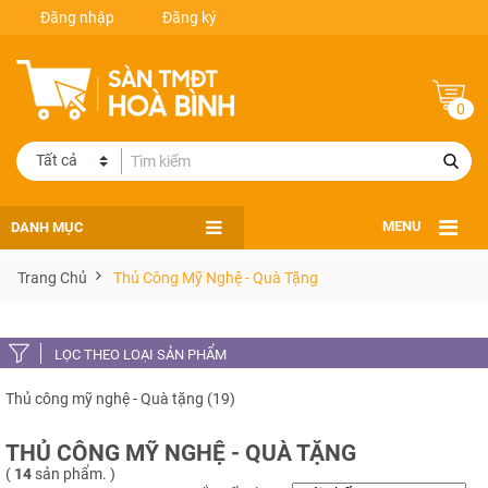
Đăng nhập
Đăng ký
0
DANH MỤC
MENU
Trang Chủ
Thủ Công Mỹ Nghệ - Quà Tặng
LỌC THEO LOẠI SẢN PHẨM
Thủ công mỹ nghệ - Quà tặng (19)
THỦ CÔNG MỸ NGHỆ - QUÀ TẶNG
(
14
sản phẩm. )