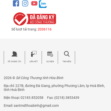
Số lượt tải trang:
2036116
VỀ CHÚNG TÔI
LIÊN KẾT
SỰ KIỆN
TÌM KIẾM
2026 ©
Sở Công Thương tỉnh Hòa Bình
Địa chỉ: 227B, đường Đà Giang, phường Phương Lâm, tp Hoà Bình,
tỉnh Hoà Bình
Điện thoại: 02183.852058 Fax: (0218) 3853439
Email: santmdthoabinh@gmail.com