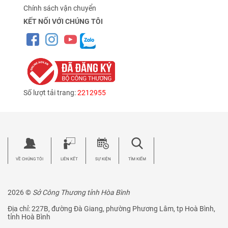
Chính sách vận chuyển
KẾT NỐI VỚI CHÚNG TÔI
Số lượt tải trang:
2212955
VỀ CHÚNG TÔI
LIÊN KẾT
SỰ KIỆN
TÌM KIẾM
2026 ©
Sở Công Thương tỉnh Hòa Bình
Địa chỉ: 227B, đường Đà Giang, phường Phương Lâm, tp Hoà Bình,
tỉnh Hoà Bình