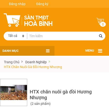
Đăng nhập
Đăng ký
0
DANH MỤC
MENU
Trang Chủ
Doanh Nghiệp
HTX Chăn Nuôi Gà Đồi Hương Nhượng
HTX chăn nuôi gà đồi Hương
Nhượng
(2 sản phẩm)