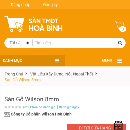
Đăng nhập
Đăng ký
0
DANH MỤC
MENU
Trang Chủ
Vật Liệu Xây Dựng, Nội, Ngoại Thất
Sàn Gỗ Wilson 8mm
Sàn Gỗ Wilson 8mm
(0*)
Chưa có đánh giá
Đánh giá ngay
Công ty Cổ phần Wilson Hoà Bình
ĐI TỚI CỬA HÀNG