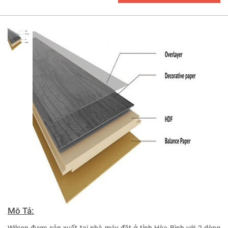
Mô Tả:
Wilson được sản xuất tại nhà máy đặt ở tỉnh Hòa Bình với 2 dòng