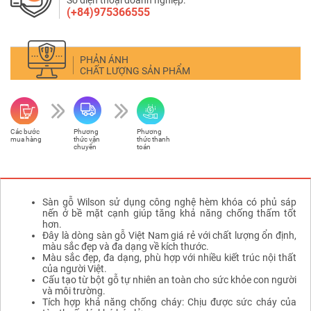
(+84)975366555
PHẢN ÁNH
CHẤT LƯỢNG SẢN PHẨM
Các bước
Phương
Phương
mua hàng
thức vận
thức thanh
chuyển
toán
Sàn gỗ Wilson sử dụng công nghệ hèm khóa có phủ sáp
nến ở bề mặt cạnh giúp tăng khả năng chống thấm tốt
hơn.
Đây là dòng sàn gỗ Việt Nam giá rẻ với chất lượng ổn định,
màu sắc đẹp và đa dạng về kích thước.
Màu sắc đẹp, đa dạng, phù hợp với nhiều kiết trúc nội thất
của người Việt.
Cấu tạo từ bột gỗ tự nhiên an toàn cho sức khỏe con người
và môi trường.
Tích hợp khả năng chống cháy: Chịu được sức cháy của