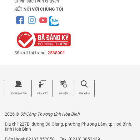
Chính sách vận chuyển
KẾT NỐI VỚI CHÚNG TÔI
Số lượt tải trang:
2538901
VỀ CHÚNG TÔI
LIÊN KẾT
SỰ KIỆN
TÌM KIẾM
2026 ©
Sở Công Thương tỉnh Hòa Bình
Địa chỉ: 227B, đường Đà Giang, phường Phương Lâm, tp Hoà Bình,
tỉnh Hoà Bình
Điện thoại: 02183.852058 Fax: (0218) 3853439