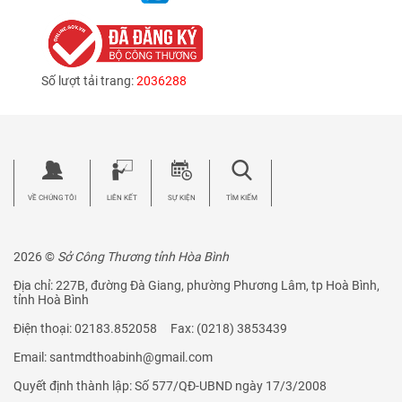
Số lượt tải trang:
2036288
VỀ CHÚNG TÔI
LIÊN KẾT
SỰ KIỆN
TÌM KIẾM
2026 ©
Sở Công Thương tỉnh Hòa Bình
Địa chỉ: 227B, đường Đà Giang, phường Phương Lâm, tp Hoà Bình,
tỉnh Hoà Bình
Điện thoại: 02183.852058 Fax: (0218) 3853439
Email: santmdthoabinh@gmail.com
Quyết định thành lập: Số 577/QĐ-UBND ngày 17/3/2008