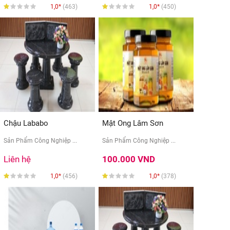
1,0*
(463)
1,0*
(450)
Chậu Lababo
Mật Ong Lâm Sơn
Sản Phẩm Công Nghiệp ...
Sản Phẩm Công Nghiệp ...
Liên hệ
100.000 VND
1,0*
(456)
1,0*
(378)