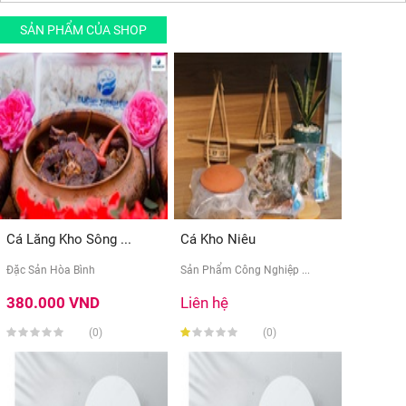
SẢN PHẨM CỦA SHOP
Cá Lăng Kho Sông ...
Cá Kho Niêu
Đặc Sản Hòa Bình
Sản Phẩm Công Nghiệp ...
380.000 VND
Liên hệ
(0)
(0)