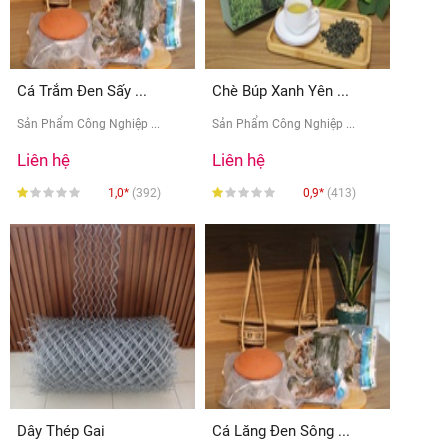
Cá Trắm Đen Sấy ...
Chè Búp Xanh Yên ...
Sản Phẩm Công Nghiệp ...
Sản Phẩm Công Nghiệp ...
Liên hệ
Liên hệ
1,0*
(392)
0,9*
(413)
Dây Thép Gai
Cá Lăng Đen Sông ...