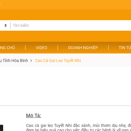
!
NG CHỦ
VIDEO
DOANH NGHIỆP
TIN T
u Tỉnh Hòa Bình
Cao Cà Gai Leo Tuyết Nhi
Mô Tả:
Cao cà gai leo Tuyết Nhi đặc sánh, mùi thơm dịu nhẹ, 
đem lại hiệu quả cao cho việc điều trị các bệnh lý về gan 