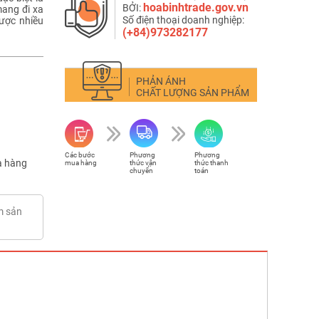
hoabinhtrade.gov.vn
BỞI:
 mang đi xa
Số điện thoại doanh nghiệp:
được nhiều
(+84)973282177
PHẢN ÁNH
CHẤT LƯỢNG SẢN PHẨM
Các bước
Phương
Phương
 hàng
mua hàng
thức vận
thức thanh
chuyển
toán
m sản