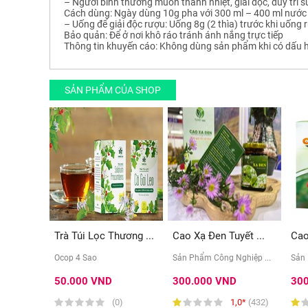
– Người bình thường muốn thanh nhiệt, giải độc, duy trì s
Cách dùng: Ngày dùng 10g pha với 300 ml – 400 ml nước 
– Uống để giải độc rượu: Uống 8g (2 thìa) trước khi uống 
Bảo quản: Để ở nơi khô ráo tránh ánh nắng trực tiếp
Thông tin khuyến cáo: Không dùng sản phẩm khi có dấu h
SẢN PHẨM CỦA SHOP
Trà Túi Lọc Thương ...
Cao Xạ Đen Tuyết ...
Cao
Ocop 4 Sao
Sản Phẩm Công Nghiệp ...
Sản 
50.000 VND
300.000 VND
30
(0)
1,0*
(432)