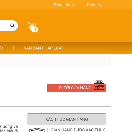
Đăng nhập
Đăng ký
0
ỨC
VĂN BẢN PHÁP LUẬT
ĐI TỚI CỬA HÀNG
XÁC THỰC GIAN HÀNG
đễ uống và
GIAN HÀNG ĐƯỢC XÁC THỰC
đặc biệt là