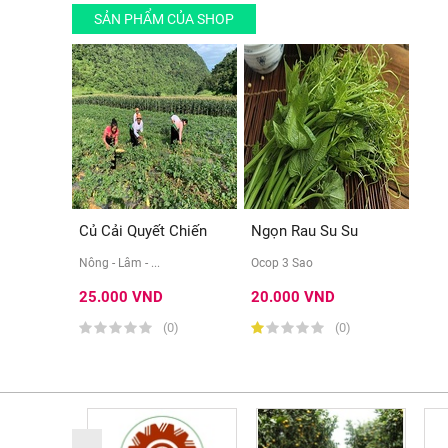
SẢN PHẨM CỦA SHOP
Củ Cải Quyết Chiến
Ngọn Rau Su Su
Nông - Lâm - ...
Ocop 3 Sao
25.000 VND
20.000 VND
(0)
(0)