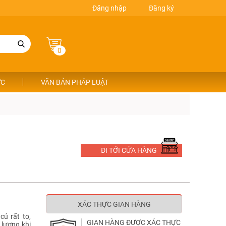
Đăng nhập
Đăng ký
0
ỨC
VĂN BẢN PHÁP LUẬT
ĐI TỚI CỬA HÀNG
XÁC THỰC GIAN HÀNG
ủ rất to,
GIAN HÀNG ĐƯỢC XÁC THỰC
 lượng khi