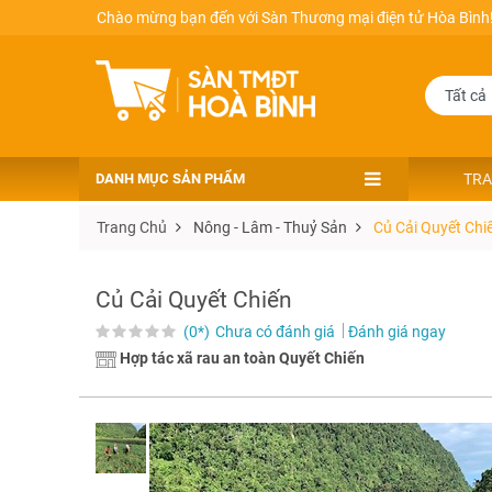
Chào mừng bạn đến với Sàn Thương mại điện tử Hòa Bình
DANH MỤC SẢN PHẨM
TRA
Trang Chủ
Nông - Lâm - Thuỷ Sản
Củ Cải Quyết Chi
Củ Cải Quyết Chiến
(0*)
Chưa có đánh giá
Đánh giá ngay
Hợp tác xã rau an toàn Quyết Chiến