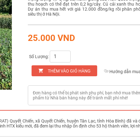
thu hoạch có thể đạt trên 0,2 kg/cây. Củ cải xanh thu 
Dự án thu mua hết với giá 12.000 đồng/kg rồi phân ph
siêu thị ở Hà Nội.
25.000 VND
Số Lượng:
THÊM VÀO GIỎ HÀNG
Hướng dẫn mua
Đơn hàng có thể bị phát sinh phụ phí, bạn nhớ mua thê
phẩm từ Nhà bán hàng này để tránh mất phí nhé!
AT) Quyết Chiến, xã Quyết Chiến, huyện Tân Lạc, tỉnh Hòa Bình) đã và 
 hình HTX kiểu mới, đã đem lại thu nhập ổn định cho 53 hộ thành viên, lợi