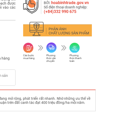
hoabinhtrade.gov.vn
BỞI:
hoạch được
Số điện thoại doanh nghiệp:
ối vào các
(+84)332 990 675
PHẢN ÁNH
CHẤT LƯỢNG SẢN PHẨM
Các bước
Phương
Phương
 hàng
mua hàng
thức vận
thức thanh
chuyển
toán
m sản
đang mở rộng, phát triển rất nhanh. Nhờ những ưu thế về
 nhuận trên đất canh tác đạt 400 triệu đồng/ha mỗi năm.