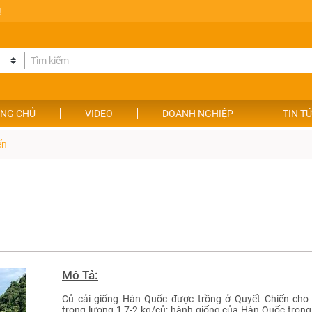
!
NG CHỦ
VIDEO
DOANH NGHIỆP
TIN T
ến
Mô Tả:
Củ cải giống Hàn Quốc được trồng ở Quyết Chiến cho c
trọng lượng 1,7-2 kg/củ; hành giống của Hàn Quốc trọng