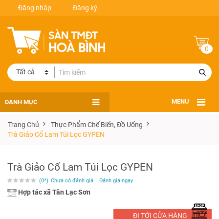
Đăng nhập
Đăng ký
0
DANH MỤC
MENU
Trang Chủ
Thực Phẩm Chế Biến, Đồ Uống
Trà Giảo Cổ Lam Túi Lọc GYPEN
Trà Giảo Cổ Lam Túi Lọc GYPEN
(0*)
Chưa có đánh giá
Đánh giá ngay
Hợp tác xã Tân Lạc Sơn
ĐI TỚI CỬA HÀNG