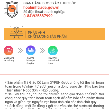
GIAN HÀNG ĐƯỢC XÁC THỰC BỞI:
hoabinhtrade.gov.vn
Số điện thoại doanh nghiệp:
(+84)925337999
PHẢN ÁNH
CHẤT LƯỢNG SẢN PHẨM
Các bước
Phương
Phương
mua hàng
thức vận
thức thanh
chuyển
toán
* Sản phẩm Trà Giảo Cổ Lam GYPEN được chúng tôi thu hái hoàn
toàn trong tự nhiên từ sườn núi phía đông vùng đệm Khu bảo tồn
Thiên nhiên Ngọc Sơn – Ngổ Luông.
* Sau khi thu hái, chúng tôi chuyển sang giai đoạn chế biến thủ
công, theo quy trình hoàn toàn sạch để đảm bảo sản phẩm thơm
ngon và giữ được nguyên vẹn hoạt tính của các tinh chất quý.
* Cách dùng: mỗi lần dùng 1 gói cho vào cốc chế nước sôi khoảng