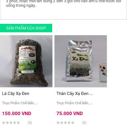
3 phút, hoặc mỗi lần dùng 2 đến 3 gói cho vào ấm ủ chế nước sôi
uống trong ngày..
SẢN PHẨM CỦA SHOP
Lá Cây Xạ Đen
Thân Cây Xạ Đen ...
Thực Phẩm Chế Biến, ...
Thực Phẩm Chế Biến, ...
150.000 VND
75.000 VND
(0)
(0)