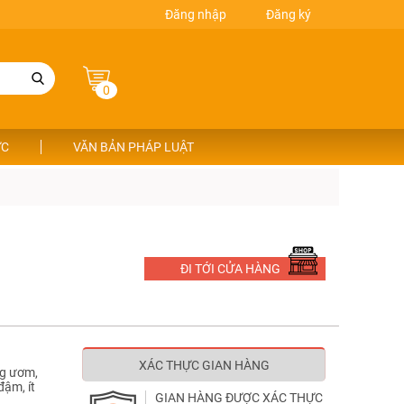
Đăng nhập
Đăng ký
0
ỨC
VĂN BẢN PHÁP LUẬT
ĐI TỚI CỬA HÀNG
XÁC THỰC GIAN HÀNG
ng ươm,
đậm, ít
GIAN HÀNG ĐƯỢC XÁC THỰC