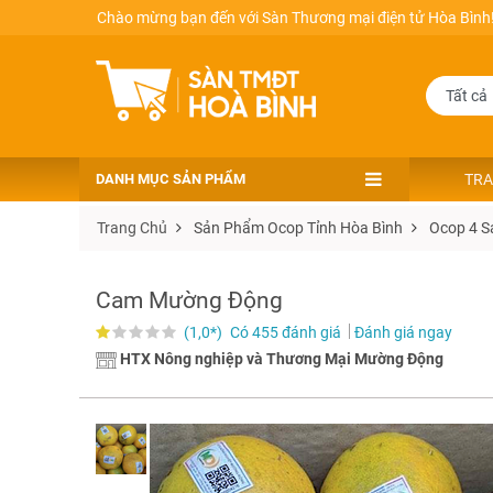
Chào mừng bạn đến với Sàn Thương mại điện tử Hòa Bình
DANH MỤC SẢN PHẨM
TRA
Trang Chủ
Sản Phẩm Ocop Tỉnh Hòa Bình
Ocop 4 S
Cam Mường Động
(1,0*)
Có 455 đánh giá
Đánh giá ngay
HTX Nông nghiệp và Thương Mại Mường Động