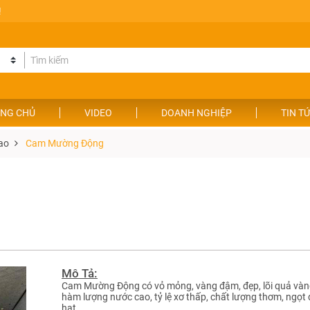
!
NG CHỦ
VIDEO
DOANH NGHIỆP
TIN T
ao
Cam Mường Động
Mô Tả:
Cam Mường Động có vỏ mỏng, vàng đậm, đẹp, lõi quả và
hàm lượng nước cao, tỷ lệ xơ thấp, chất lượng thơm, ngọt 
hạt.