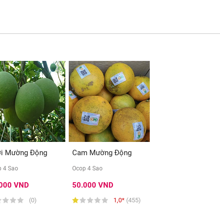
i Mường Động
Cam Mường Động
 4 Sao
Ocop 4 Sao
.000 VND
50.000 VND
(0)
1,0*
(455)