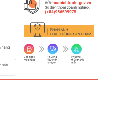
hoabinhtrade.gov.vn
BỞI:
Số điện thoại doanh nghiệp:
(+84)986599975
PHẢN ÁNH
CHẤT LƯỢNG SẢN PHẨM
 hàng
Các bước
Phương
Phương
mua hàng
thức vận
thức thanh
chuyển
toán
m sản