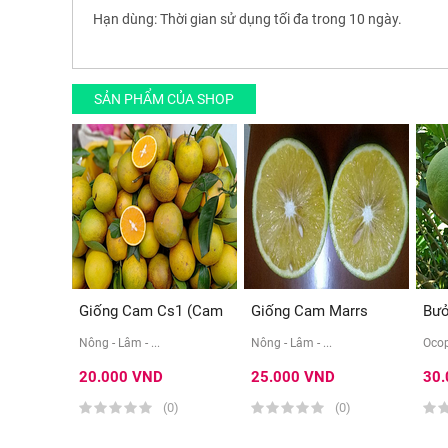
Hạn dùng: Thời gian sử dụng tối đa trong 10 ngày.
SẢN PHẨM CỦA SHOP
Giống Cam Cs1 (cam
Giống Cam Marrs
Bưở
...
(giống ...
Nông - Lâm - ...
Nông - Lâm - ...
Ocop
20.000 VND
25.000 VND
30
(0)
(0)