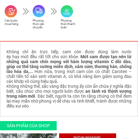
Các bước
Phương
Phương
mua hàng
thức vận
thức thanh
chuyển
toán
Không chỉ ăn trực tiếp, cam còn được dùng làm nước
ép hay mứt đều rất tốt cho sức khỏe.
Mứt cam được tạo nên từ
những quả cam chín mọng với hàm lượng vitamin C dồi dào,
giúp cơ thể tăng cường miễn dịch, cảm cúm, thương hàn, chống
lão hóa da,...
Hơn nữa, trong mứt cam còn có chất Caroten –
chất tiền tố sản sinh vitamin A, có khả năng làm giảm sưng đau
các khớp vô cùng hiệu quả.
Không những thế, sắc vàng đặc trưng ấy còn ẩn chứa ý nghĩa đặc
biệt, cầu chúc cho mọi người luôn được
an lành và thịnh vượng
trong năm mới
. Đặc biệt, người ta còn tin rằng chúng có thể đem
lại may mắn nhờ phong vị dễ chịu và tinh khiết, tránh được những
điều xui xẻo.
SẢN PHẨM CỦA SHOP