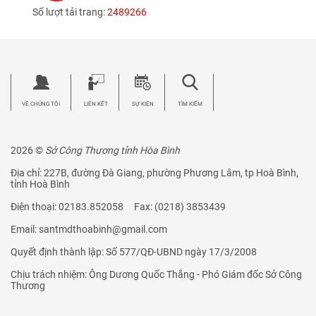
Số lượt tải trang:
2489266
VỀ CHÚNG TÔI
LIÊN KẾT
SỰ KIỆN
TÌM KIẾM
2026 ©
Sở Công Thương tỉnh Hòa Bình
Địa chỉ: 227B, đường Đà Giang, phường Phương Lâm, tp Hoà Bình,
tỉnh Hoà Bình
Điện thoại: 02183.852058 Fax: (0218) 3853439
Email: santmdthoabinh@gmail.com
Quyết định thành lập: Số 577/QĐ-UBND ngày 17/3/2008
Chịu trách nhiệm: Ông Dương Quốc Thắng - Phó Giám đốc Sở Công
Thương