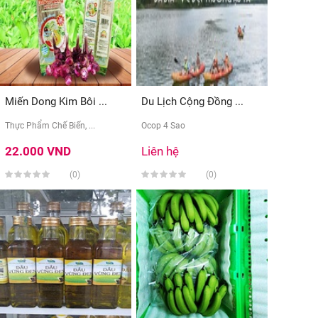
Miến Dong Kim Bôi ...
Du Lịch Cộng Đồng ...
Thực Phẩm Chế Biến, ...
Ocop 4 Sao
22.000 VND
Liên hệ
(0)
(0)