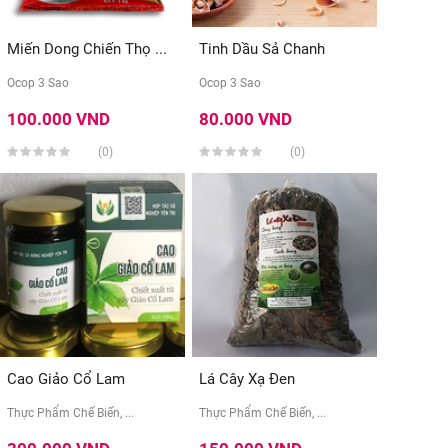
Miến Dong Chiến Thọ ...
Tinh Dầu Sả Chanh
Ocop 3 Sao
Ocop 3 Sao
100.000 VND
80.000 VND
(0)
(0)
Cao Giảo Cổ Lam
Lá Cây Xạ Đen
Thực Phẩm Chế Biến, ...
Thực Phẩm Chế Biến, ...