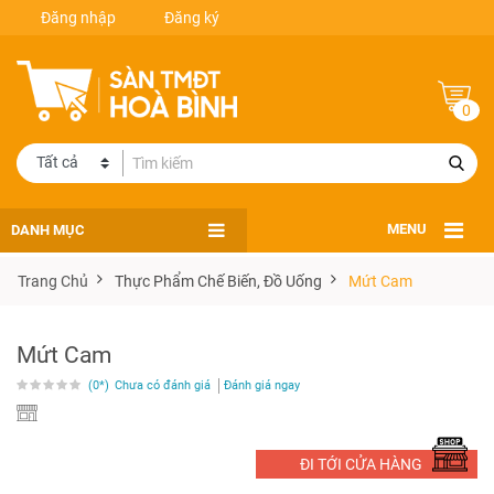
Đăng nhập
Đăng ký
0
DANH MỤC
MENU
Trang Chủ
Thực Phẩm Chế Biến, Đồ Uống
Mứt Cam
Mứt Cam
(0*)
Chưa có đánh giá
Đánh giá ngay
ĐI TỚI CỬA HÀNG