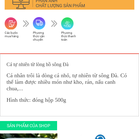
PHẢN ÁNH
CHẤT LƯỢNG SẢN PHẨM
Các bước
Phương
Phương
mua hàng
thức vận
thức thanh
chuyển
toán
Cá tự nhiên từ lòng hồ sông Đà
Cá nhân trôi là dòng cá nhỏ, tự nhiên từ sông Đà. Có
thể làm được nhiều món như kho, rán, nấu canh
chua,...
Hình thức: đóng hộp 500g
SẢN PHẨM CỦA SHOP