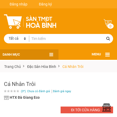
Đăng nhập
Đăng ký
0
DANH MỤC
MENU
Trang Chủ
Đặc Sản Hòa Bình
Cá Nhân Trôi
Cá Nhân Trôi
(0*)
Chưa có đánh giá
Đánh giá ngay
HTX Đà Giang Eco
ĐI TỚI CỬA HÀNG