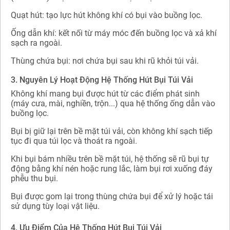
Quạt hút: tạo lực hút không khí có bụi vào buồng lọc.
Ống dẫn khí: kết nối từ máy móc đến buồng lọc và xả khí
sạch ra ngoài.
Thùng chứa bụi: nơi chứa bụi sau khi rũ khỏi túi vải.
3. Nguyên Lý Hoạt Động Hệ Thống Hút Bụi Túi Vải
Không khí mang bụi được hút từ các điểm phát sinh
(máy cưa, mài, nghiền, trộn...) qua hệ thống ống dẫn vào
buồng lọc.
Bụi bị giữ lại trên bề mặt túi vải, còn không khí sạch tiếp
tục đi qua túi lọc và thoát ra ngoài.
Khi bụi bám nhiều trên bề mặt túi, hệ thống sẽ rũ bụi tự
động bằng khí nén hoặc rung lắc, làm bụi rơi xuống đáy
phễu thu bụi.
Bụi được gom lại trong thùng chứa bụi để xử lý hoặc tái
sử dụng tùy loại vật liệu.
4. Ưu Điểm Của Hệ Thống Hút Bụi Túi Vải