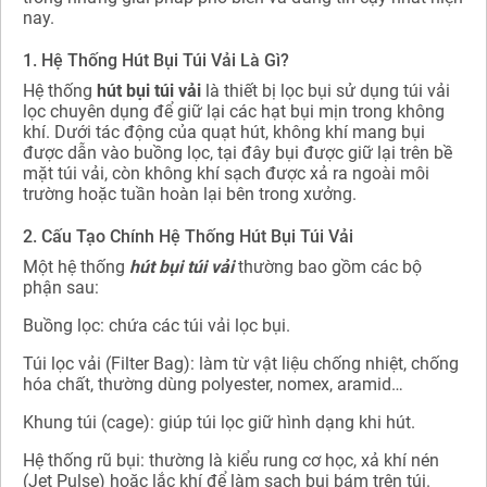
nay.
1. Hệ Thống Hút Bụi Túi Vải Là Gì?
Hệ thống
hút bụi túi vải
là thiết bị lọc bụi sử dụng túi vải
lọc chuyên dụng để giữ lại các hạt bụi mịn trong không
khí. Dưới tác động của quạt hút, không khí mang bụi
được dẫn vào buồng lọc, tại đây bụi được giữ lại trên bề
mặt túi vải, còn không khí sạch được xả ra ngoài môi
trường hoặc tuần hoàn lại bên trong xưởng.
2. Cấu Tạo Chính Hệ Thống Hút Bụi Túi Vải
Một hệ thống
hút bụi túi vải
thường bao gồm các bộ
phận sau:
Buồng lọc: chứa các túi vải lọc bụi.
Túi lọc vải (Filter Bag): làm từ vật liệu chống nhiệt, chống
hóa chất, thường dùng polyester, nomex, aramid…
Khung túi (cage): giúp túi lọc giữ hình dạng khi hút.
Hệ thống rũ bụi: thường là kiểu rung cơ học, xả khí nén
(Jet Pulse) hoặc lắc khí để làm sạch bụi bám trên túi.