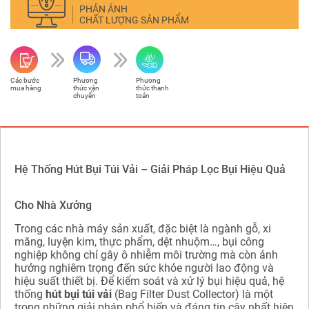
PHẢN ÁNH
CHẤT LƯỢNG SẢN PHẨM
Các bước
Phương
Phương
mua hàng
thức vận
thức thanh
chuyển
toán
Hệ Thống Hút Bụi Túi Vải – Giải Pháp Lọc Bụi Hiệu Quả
Cho Nhà Xưởng
Trong các nhà máy sản xuất, đặc biệt là ngành gỗ, xi
măng, luyện kim, thực phẩm, dệt nhuộm…, bụi công
nghiệp không chỉ gây ô nhiễm môi trường mà còn ảnh
hưởng nghiêm trọng đến sức khỏe người lao động và
hiệu suất thiết bị. Để kiểm soát và xử lý bụi hiệu quả, hệ
thống
hút bụi túi vải
(Bag Filter Dust Collector) là một
trong những giải pháp phổ biến và đáng tin cậy nhất hiện