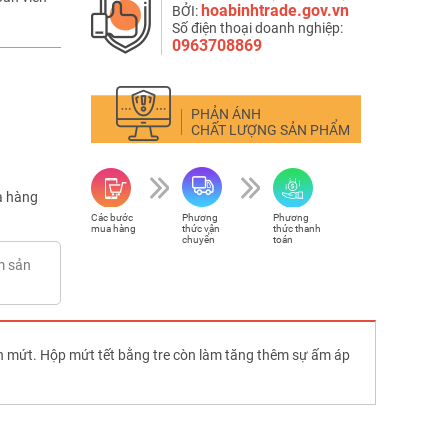
hoabinhtrade.gov.vn
BỞI:
Số điện thoại doanh nghiệp:
0963708869
PHẢN ÁNH
CHẤT LƯỢNG SẢN PHẨM
 hàng
Các bước
Phương
Phương
mua hàng
thức vận
thức thanh
chuyển
toán
m sản
bánh mứt. Hộp mứt tết bằng tre còn làm tăng thêm sự ấm áp