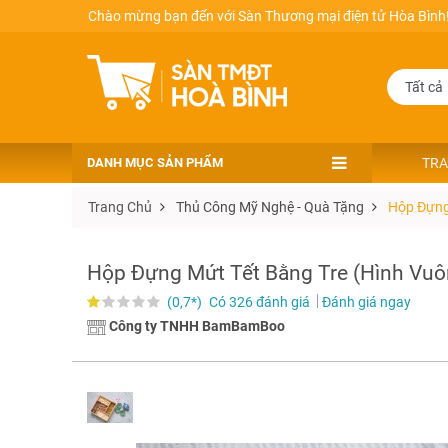
Chào mừng bạn đến với Sàn Thương mại điện tử Hòa Bình
DANH MỤC SẢN PHẨM
TRA
Trang Chủ
Thủ Công Mỹ Nghệ - Quà Tặng
Hộp Đựng
Hộp Đựng Mứt Tết Bằng Tre (hình Vuô
(0,7*)
Có 326 đánh giá
Đánh giá ngay
Công ty TNHH BamBamBoo