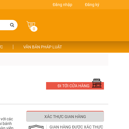
Đăng nhập
Đăng ký
0
ỨC
VĂN BẢN PHÁP LUẬT
ĐI TỚI CỬA HÀNG
XÁC THỰC GIAN HÀNG
 với các
ại bánh
GIAN HÀNG ĐƯỢC XÁC THỰC
oàn viên