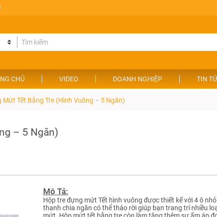
!
NG CHỦ
VIDEO
DOANH NGHIỆP
TIN T
 Mứt Tết Bằng Tre (hình Vuông – 5 Ngăn)
ng – 5 Ngăn)
Mô Tả:
Hộp tre đựng mứt Tết hình vuông được thiết kế với 4 ô nhỏ
thanh chia ngăn có thể tháo rời giúp bạn trang trí nhiều lo
mứt. Hộp mứt tết bằng tre còn làm tăng thêm sự ấm áp đ