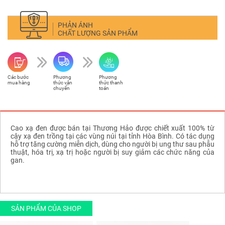
PHẢN ÁNH
CHẤT LƯỢNG SẢN PHẨM
Các bước
Phương
Phương
mua hàng
thức vận
thức thanh
chuyển
toán
Cao xạ đen được bán tại Thương Hảo được chiết xuất 100% từ
cây xạ đen trồng tại các vùng núi tại tỉnh Hòa Bình. Có tác dụng
hỗ trợ tăng cường miễn dịch, dùng cho người bị ung thư sau phẫu
thuật, hóa trị, xạ trị hoặc người bị suy giảm các chức năng của
gan.
SẢN PHẨM CỦA SHOP