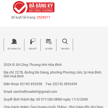
Số lượt tải trang:
2529077
VỀ CHÚNG TÔI
LIÊN KẾT
SỰ KIỆN
TÌM KIẾM
2026 ©
Sở Công Thương tỉnh Hòa Bình
Địa chỉ: 227B, đường Đà Giang, phường Phương Lâm, tp Hoà Bình,
tỉnh Hoà Bình
Điện thoại: 02183.852058 Fax: (0218) 3853439
Email: santmdthoabinh@gmail.com
Quyết định thành lập: Số 577/QĐ-UBND ngày 17/3/2008
Chịu trách nhiệm: Ông Dương Quốc Thắng - Phó Giám đốc Sở Công