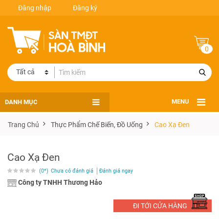
Đăng nhập
Đăng ký
0
DANH MỤC
MENU
Trang Chủ
Thực Phẩm Chế Biến, Đồ Uống
Cao Xạ Đen
Cao Xạ Đen
(0*)
Chưa có đánh giá
Đánh giá ngay
Công ty TNHH Thương Hảo
ĐI TỚI CỬA HÀNG