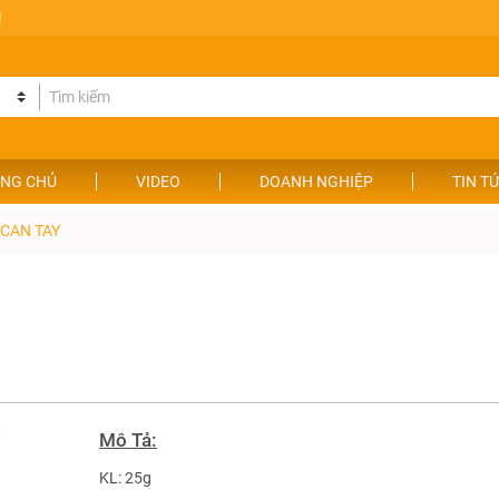
!
NG CHỦ
VIDEO
DOANH NGHIỆP
TIN T
 CAN TAY
Mô Tả:
KL: 25g