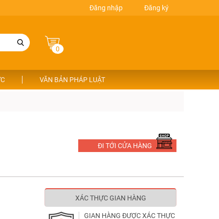
Đăng nhập
Đăng ký
0
ỨC
VĂN BẢN PHÁP LUẬT
ĐI TỚI CỬA HÀNG
XÁC THỰC GIAN HÀNG
GIAN HÀNG ĐƯỢC XÁC THỰC