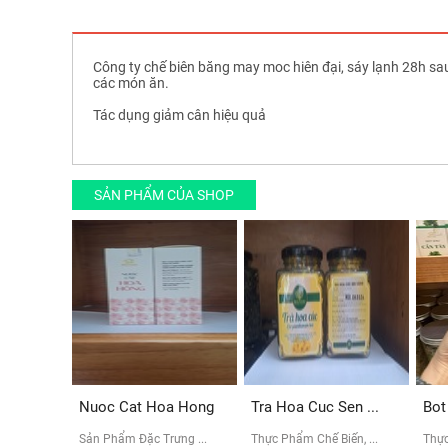
Công ty chế biên băng may moc hiên đại, sáy lạnh 28h sau
các món ăn.
Tác dụng giảm cân hiệu quả
SẢN PHẨM CỦA SHOP
Nuoc Cat Hoa Hong
Tra Hoa Cuc Sen ...
Bot
Sản Phẩm Đặc Trưng ...
Thực Phẩm Chế Biến, ...
Thực