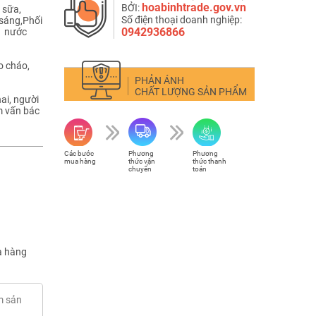
hoabinhtrade.gov.vn
BỞI:
 sữa,
Số điện thoại doanh nghiệp:
sáng,Phối
0942936866
ộn nước
o cháo,
PHẢN ÁNH
CHẤT LƯỢNG SẢN PHẨM
ai, người
m vấn bác
Các bước
Phương
Phương
mua hàng
thức vận
thức thanh
chuyển
toán
 hàng
m sản