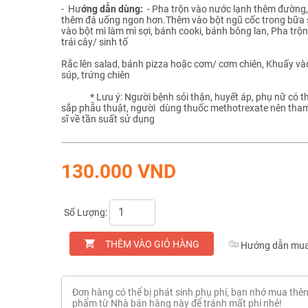
- Hư
ớng dẫn dùng:
- Pha trộn vào nước lạnh thêm đường,
thêm đá uống ngon hơn.Thêm vào bột ngũ cốc trong bữa 
vào bột mì làm mì sợi, bánh cooki, bánh bông lan, Pha tr
trái cây/ sinh tố
Rắc lên salad, bánh pizza hoặc cơm/ cơm chiên, Khuấy và
súp, trứng chiên
* Lưu ý: Người bệnh sỏi thận, huyết áp, phụ nữ có th
sắp phẫu thuật, người dùng thuốc methotrexate nên tha
sĩ về tần suất sử dụng
130.000 VND
Số Lượng:
THÊM VÀO GIỎ HÀNG
Hướng dẫn mua
Đơn hàng có thể bị phát sinh phụ phí, bạn nhớ mua thê
phẩm từ Nhà bán hàng này để tránh mất phí nhé!