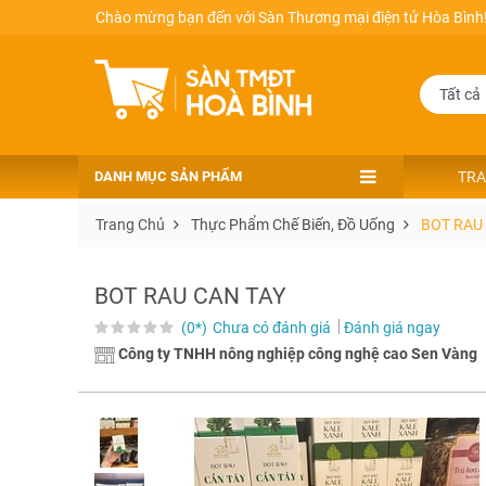
Chào mừng bạn đến với Sàn Thương mại điện tử Hòa Bình
DANH MỤC SẢN PHẨM
TRA
Trang Chủ
Thực Phẩm Chế Biến, Đồ Uống
BOT RAU
BOT RAU CAN TAY
(0*)
Chưa có đánh giá
Đánh giá ngay
Công ty TNHH nông nghiệp công nghệ cao Sen Vàng