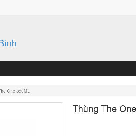
Bình
The One 350ML
Thùng The On